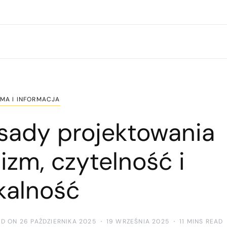
MA I INFORMACJA
sady projektowania
izm, czytelność i
kalność
D ON 26 PAŹDZIERNIKA 2025
19 WRZEŚNIA 2025
11 MINS READ