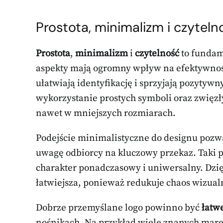
Prostota, minimalizm i czytel
Prostota
,
minimalizm
i
czytelność
to fundam
aspekty mają ogromny wpływ na efektywnoś
ułatwiają identyfikację i sprzyjają pozytyw
wykorzystanie prostych symboli oraz zwięzły
nawet w mniejszych rozmiarach.
Podejście minimalistyczne do designu pozw
uwagę odbiorcy na kluczowy przekaz. Taki p
charakter ponadczasowy i uniwersalny. Dzię
łatwiejsza, ponieważ redukuje chaos wizual
Dobrze przemyślane logo powinno być
łatw
nośnikach. Na przykład wiele znanych mare