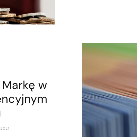
 Markę w
encyjnym
u
 2021