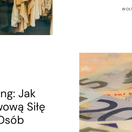
WOLT
ng: Jak
ową Siłę
 Osób