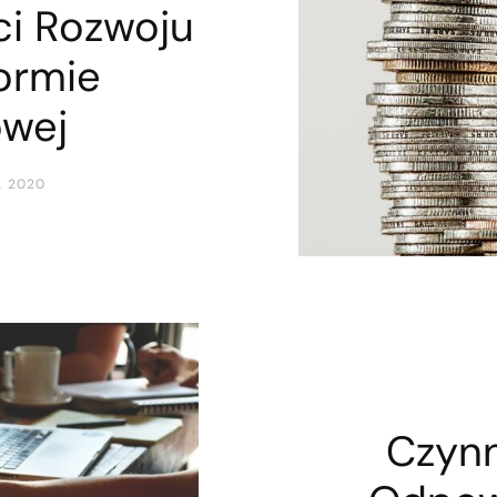
ci Rozwoju
formie
owej
A 2020
Czynn