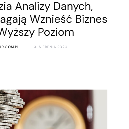
ia Analizy Danych,
agają Wznieść Biznes
Wyższy Poziom
AR.COM.PL
31 SIERPNIA 2020