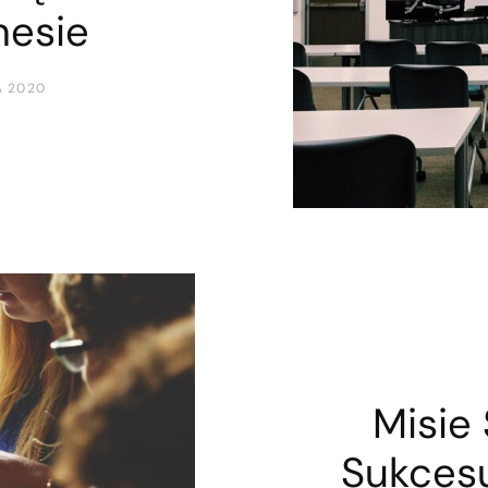
nesie
A 2020
Misie 
Sukces