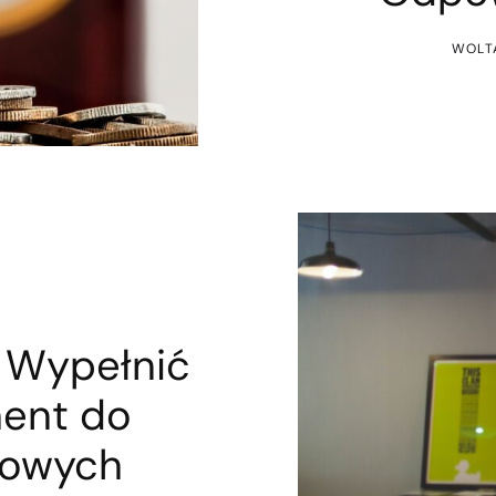
WOLT
k Wypełnić
ment do
kowych