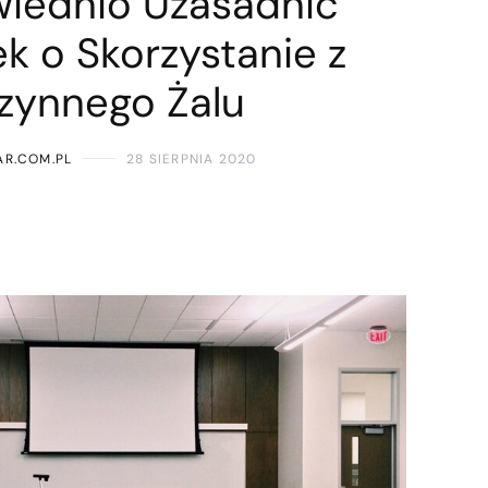
iednio Uzasadnić
k o Skorzystanie z
zynnego Żalu
R.COM.PL
28 SIERPNIA 2020