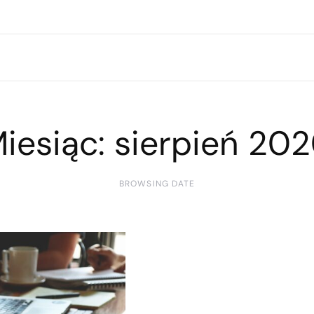
iesiąc:
sierpień 20
BROWSING DATE