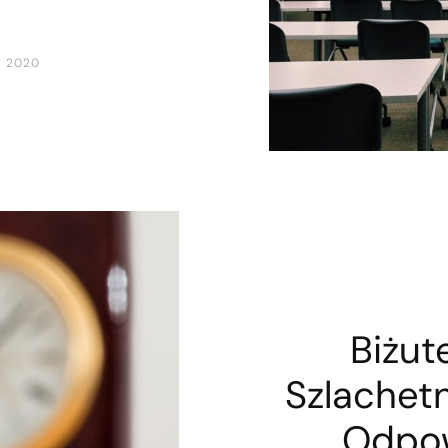
A 2020
Biżut
Szlachet
Odpow