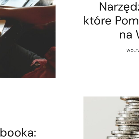
Narzędz
które Pom
na 
WOLT
ebooka: