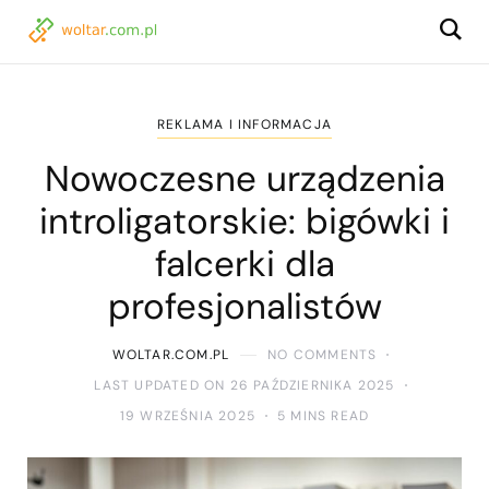
REKLAMA I INFORMACJA
Nowoczesne urządzenia
introligatorskie: bigówki i
falcerki dla
profesjonalistów
WOLTAR.COM.PL
NO COMMENTS
LAST UPDATED ON 26 PAŹDZIERNIKA 2025
19 WRZEŚNIA 2025
5 MINS READ