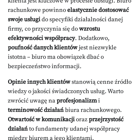
klienta jest kluczowe w procesie obsługi. Biuro
rachunkowe powinno
elastycznie dostosować
swoje usługi
do specyfiki działalności danej
firmy, co przyczynia się do
wzrostu
efektywności współpracy
. Dodatkowo,
poufność danych klientów
jest niezwykle
istotna – biuro ma obowiązek dbać o
bezpieczeństwo informacji.
Opinie innych klientów
stanowią cenne źródło
wiedzy o jakości świadczonych usług. Warto
zwrócić uwagę na
profesjonalizm
i
terminowość działań
biura rachunkowego.
Otwartość w komunikacji
oraz
przejrzystość
działań
to fundamenty udanej współpracy
między biurem a jego klientami.