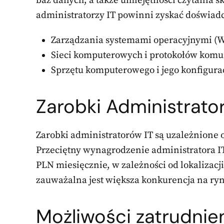
baz danych, a także umiejętności czytania 
administratorzy IT powinni zyskać doświad
Zarządzania systemami operacyjnymi (Wi
Sieci komputerowych i protokołów komu
Sprzętu komputerowego i jego konfigurac
Zarobki Administrato
Zarobki administratorów IT są uzależnione o
Przeciętny wynagrodzenie administratora IT 
PLN miesięcznie, w zależności od lokalizacji
zauważalna jest większa konkurencja na ry
Możliwości zatrudnien