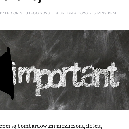
PDATED ON 3 LUTEGO 2026
8 GRUDNIA 2020
5 MINS READ
ienci są bombardowani niezliczoną ilością