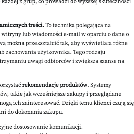
b każdej z grup, co prowadzi do wyższej skuteczności
amicznych treści
. To technika polegająca na
itryny lub wiadomości e-mail w oparciu o dane o
wą można przekształcić tak, aby wyświetlała różne
lub zachowania użytkownika. Tego rodzaju
rzymaniu uwagi odbiorców i zwiększa szanse na
korzystać
rekomendacje produktów
. Systemy
w, takie jak wcześniejsze zakupy i przeglądane
ogą ich zainteresować. Dzięki temu klienci czują się
onni do dokonania zakupu.
zyjne dostosowanie komunikacji.