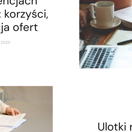
encjach
 korzyści,
ja ofert
 2023
Ulotki