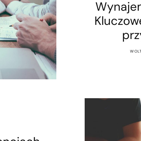
Wynajem
Kluczowe
prz
WOLT