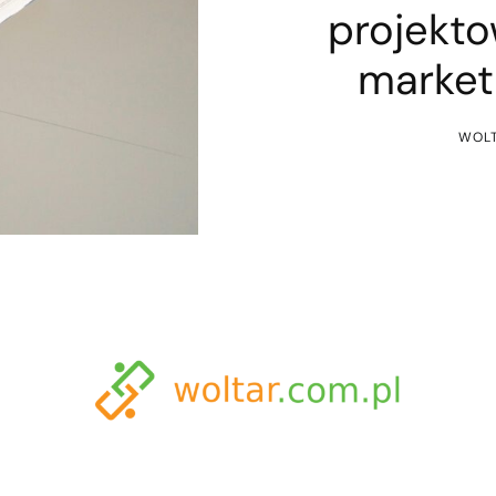
projekto
market
WOLT