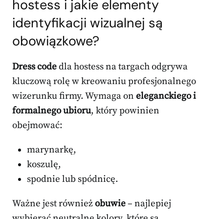
hostess i jakie elementy
identyfikacji wizualnej są
obowiązkowe?
Dress code
dla hostess na targach odgrywa
kluczową rolę w kreowaniu profesjonalnego
wizerunku firmy. Wymaga on
eleganckiego i
formalnego ubioru
, który powinien
obejmować:
marynarkę,
koszulę,
spodnie lub spódnicę.
Ważne jest również
obuwie
– najlepiej
wybierać neutralne kolory, które są