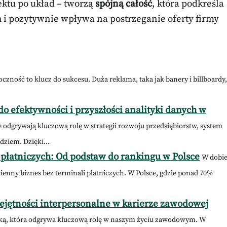
ektu po układ – tworzą
spójną całość
, która podkreśla
i pozytywnie wpływa na postrzeganie oferty firmy
czność to klucz do sukcesu. Duża reklama, taka jak banery i billboardy,
do efektywności i przyszłości analityki danych w
 odgrywają kluczową rolę w strategii rozwoju przedsiębiorstw, system
dziem. Dzięki...
płatniczych: Od podstaw do rankingu w Polsce
W dobi
zienny biznes bez terminali płatniczych. W Polsce, gdzie ponad 70%
ejętności interpersonalne w karierze zawodowej
 nauką, która odgrywa kluczową rolę w naszym życiu zawodowym. W