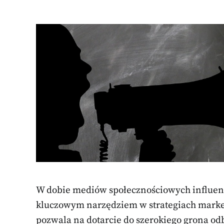
W dobie mediów społecznościowych influence
kluczowym narzędziem w strategiach market
pozwala na dotarcie do szerokiego grona od