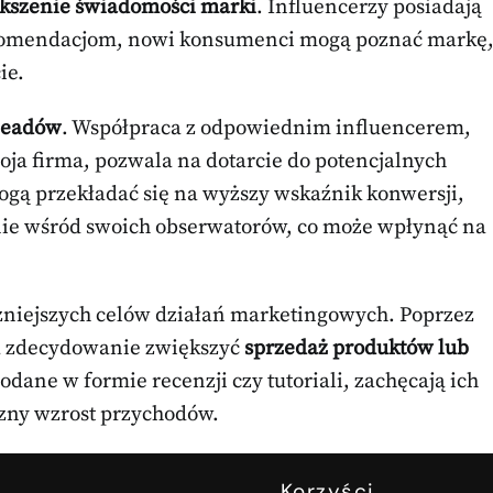
kszenie świadomości marki
. Influencerzy posiadają
ekomendacjom, nowi konsumenci mogą poznać markę
ie.
leadów
. Współpraca z odpowiednim influencerem,
woja firma, pozwala na dotarcie do potencjalnych
gą przekładać się na wyższy wskaźnik konwersji,
nie wśród swoich obserwatorów, co może wpłynąć na
żniejszych celów działań marketingowych. Poprzez
a zdecydowanie zwiększyć
sprzedaż produktów lub
dane w formie recenzji czy tutoriali, zachęcają ich
zny wzrost przychodów.
Korzyści