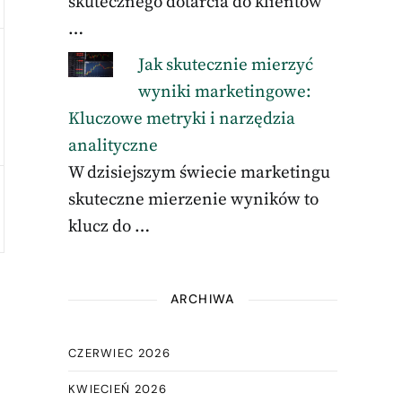
skutecznego dotarcia do klientów
…
Jak skutecznie mierzyć
wyniki marketingowe:
Kluczowe metryki i narzędzia
analityczne
W dzisiejszym świecie marketingu
skuteczne mierzenie wyników to
klucz do …
ARCHIWA
CZERWIEC 2026
KWIECIEŃ 2026