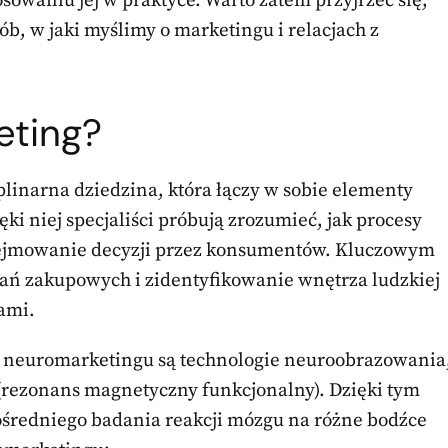
owaniu jej w praktyce. Warto zatem przyjrzeć się,
b, w jaki myślimy o marketingu i relacjach z
eting?
linarna dziedzina, która łączy w sobie elementy
ęki niej specjaliści próbują zrozumieć, jak procesy
ejmowanie decyzji przez konsumentów. Kluczowym
ań zakupowych i zidentyfikowanie wnętrza ludzkiej
rami.
 neuromarketingu są technologie neuroobrazowania
I (rezonans magnetyczny funkcjonalny). Dzięki tym
redniego badania reakcji mózgu na różne bodźce