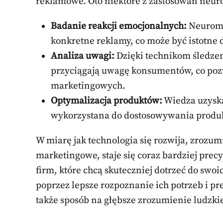
reklamowe. Oto niektóre z zastosowań neur
Badanie reakcji emocjonalnych:
Neuroma
konkretne reklamy, co może być istotne d
Analiza uwagi:
Dzięki technikom śledzen
przyciągają uwagę konsumentów, co poz
marketingowych.
Optymalizacja produktów:
Wiedza uzysk
wykorzystana do dostosowywania produkt
W miarę jak technologia się rozwija, zrozum
marketingowe, staje się coraz bardziej pre
firm, które chcą skuteczniej dotrzeć do swo
poprzez lepsze rozpoznanie ich potrzeb i pr
także sposób na głębsze zrozumienie ludzk