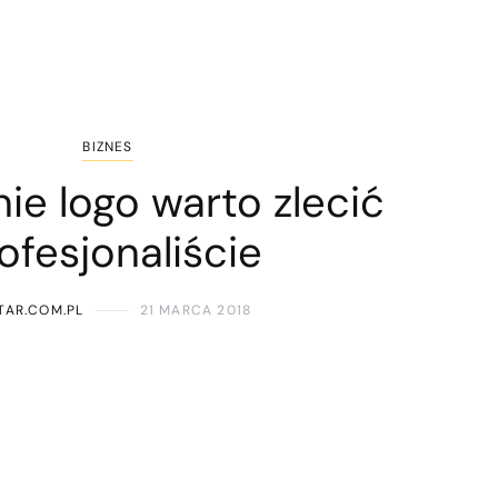
BIZNES
ie logo warto zlecić
ofesjonaliście
TAR.COM.PL
21 MARCA 2018