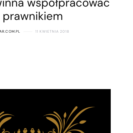
winna współpracować
z prawnikiem
AR.COM.PL
11 KWIETNIA 2018