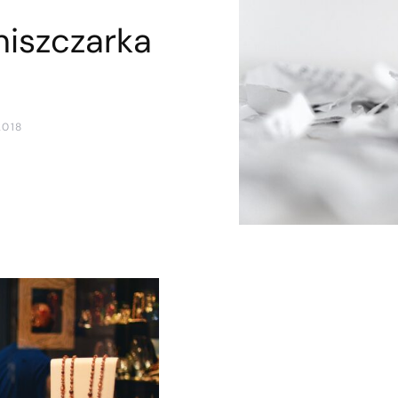
niszczarka
2018