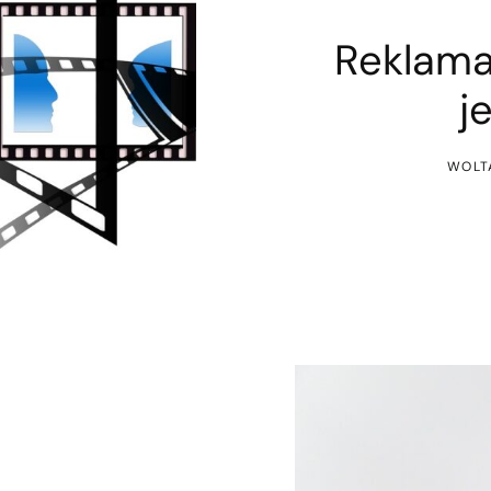
Reklama
j
WOLT