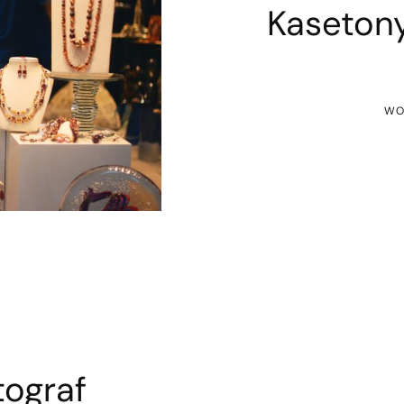
Kasetony
WO
tograf