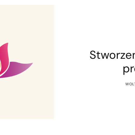
Stworzen
pr
WOL