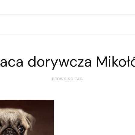
raca dorywcza Mikoł
BROWSING TAG