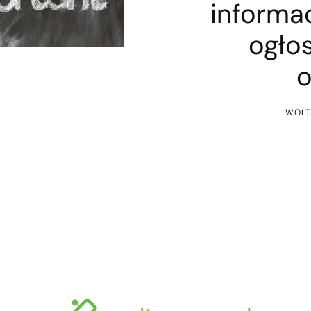
informac
ogłos
o
WOLT