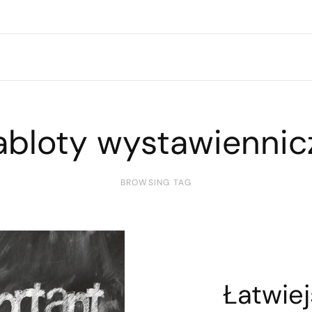
abloty wystawiennic
BROWSING TAG
Łatwie