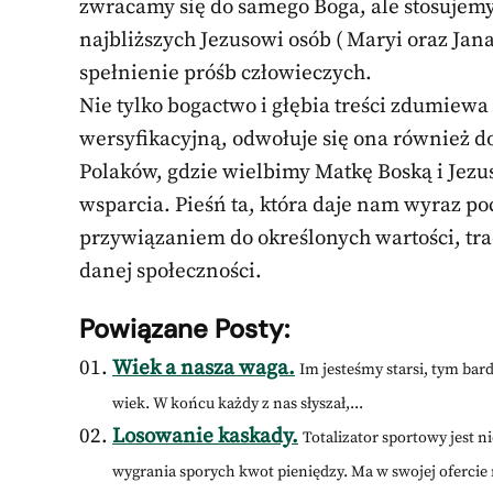
zwracamy się do samego Boga, ale stosujemy
najbliższych Jezusowi osób ( Maryi oraz Jan
spełnienie próśb człowieczych.
Nie tylko bogactwo i głębia treści zdumiewa
wersyfikacyjną, odwołuje się ona również do
Polaków, gdzie wielbimy Matkę Boską i Jezus
wsparcia. Pieśń ta, która daje nam wyraz po
przywiązaniem do określonych wartości, tra
danej społeczności.
Powiązane Posty:
Wiek a nasza waga.
Im jesteśmy starsi, tym bar
wiek. W końcu każdy z nas słyszał,...
Losowanie kaskady.
Totalizator sportowy jest 
wygrania sporych kwot pieniędzy. Ma w swojej ofercie