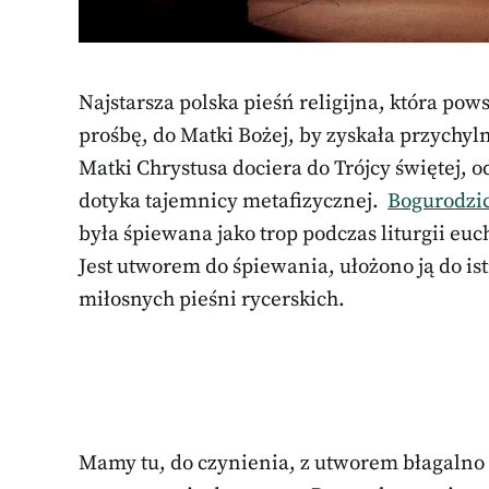
Najstarsza polska pieśń religijna, która pow
prośbę, do Matki Bożej, by zyskała przychyln
Matki Chrystusa dociera do Trójcy świętej, 
dotyka tajemnicy metafizycznej.
Bogurodzic
była śpiewana jako trop podczas liturgii euc
Jest utworem do śpiewania, ułożono ją do ist
miłosnych pieśni rycerskich.
Mamy tu, do czynienia, z utworem błagalno 